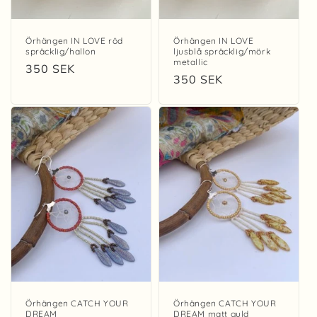
Örhängen IN LOVE röd
Örhängen IN LOVE
spräcklig/hallon
ljusblå spräcklig/mörk
metallic
Ordinarie
350 SEK
Ordinarie
350 SEK
pris
pris
Örhängen CATCH YOUR
Örhängen CATCH YOUR
DREAM
DREAM matt guld