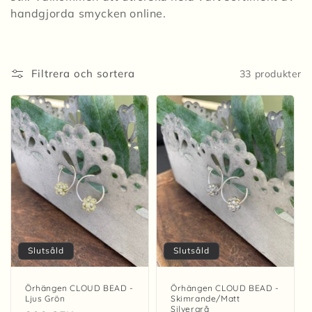
s
handgjorda smycken online.
e
r
Filtrera och sortera
33 produkter
i
e
:
Slutsåld
Slutsåld
Örhängen CLOUD BEAD -
Örhängen CLOUD BEAD -
Ljus Grön
Skimrande/Matt
Silvergrå