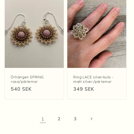
Örhängen SPRING
Ring LACE silverkula -
rosa/pärlemor
matt silver/pärlemor
Ordinarie
540 SEK
Ordinarie
349 SEK
pris
pris
1
2
3