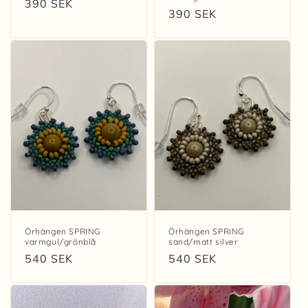
Ordinarie
390 SEK
Ordinarie
390 SEK
pris
pris
Örhängen SPRING
Örhängen SPRING
varmgul/grönblå
sand/matt silver
Ordinarie
540 SEK
Ordinarie
540 SEK
pris
pris