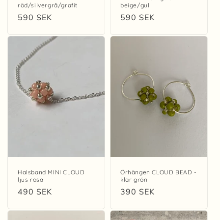
röd/silvergrå/grafit
beige/gul
Ordinarie
590 SEK
Ordinarie
590 SEK
pris
pris
Halsband MINI CLOUD
Örhängen CLOUD BEAD -
ljus rosa
klar grön
Ordinarie
490 SEK
Ordinarie
390 SEK
pris
pris