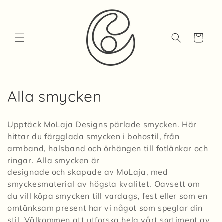
vidare
till
innehåll
Varukorg
P
Alla smycken
r
Upptäck MoLaja Designs pärlade smycken. Här
o
hittar du färgglada smycken i bohostil, från
armband, halsband och örhängen till fotlänkar och
d
ringar. Alla smycken är
u
designade och skapade av MoLaja, med
smyckesmaterial av högsta kvalitet. Oavsett om
k
du vill köpa smycken till vardags, fest eller som en
t
omtänksam present har vi något som speglar din
stil. Välkommen att utforska hela vårt sortiment av