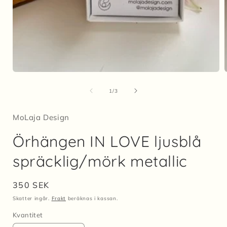
Öppna
mediet
1
av
1
/
3
i
i
modalfönster
MoLaja Design
Örhängen IN LOVE ljusblå
spräcklig/mörk metallic
Ordinarie
350 SEK
pris
Skatter ingår.
Frakt
beräknas i kassan.
Kvantitet
Kvantitet