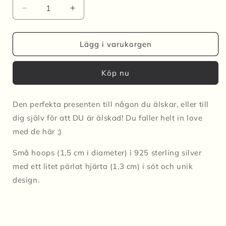
Minska
Öka
kvantitet
kvantitet
för
för
Örhängen
Örhängen
Lägg i varukorgen
IN
IN
LOVE
LOVE
Köp nu
ljusblå
ljusblå
spräcklig/mörk
spräcklig/mörk
metallic
metallic
Den perfekta presenten till någon du älskar, eller till
dig själv för att DU är älskad! Du faller helt in love
med de här ;)
Små hoops (1,5 cm i diameter) i 925 sterling silver
med ett litet pärlat hjärta (1,3 cm) i söt och unik
design.