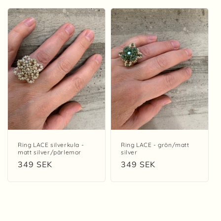
s
e
r
i
e
:
Ring LACE silverkula -
Ring LACE - grön/matt
matt silver/pärlemor
silver
Ordinarie
349 SEK
Ordinarie
349 SEK
pris
pris