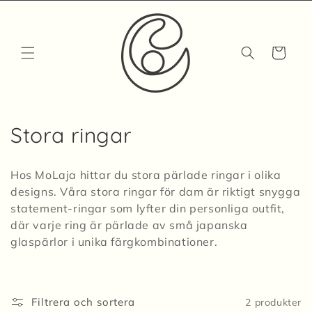
vidare
till
innehåll
Varukorg
P
Stora ringar
r
Hos MoLaja hittar du stora pärlade ringar i olika
o
designs. Våra stora ringar för dam är riktigt snygga
statement-ringar som lyfter din personliga outfit,
d
där varje ring är pärlade av små japanska
u
glaspärlor i unika färgkombinationer.
k
t
Filtrera och sortera
2 produkter