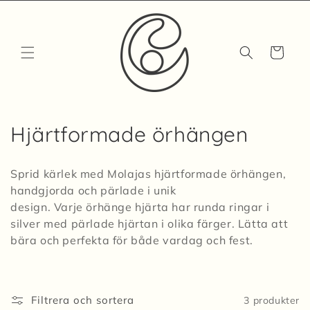
vidare
till
innehåll
Varukorg
P
Hjärtformade örhängen
r
Sprid kärlek med Molajas hjärtformade örhängen,
o
handgjorda och pärlade i unik
design. Varje örhänge hjärta har runda ringar i
d
silver med pärlade hjärtan i olika färger. Lätta att
u
bära och perfekta för både vardag och fest.
k
t
Filtrera och sortera
3 produkter