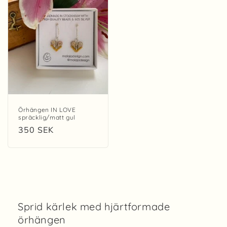
Örhängen IN LOVE
spräcklig/matt gul
Ordinarie
350 SEK
pris
Sprid kärlek med hjärtformade
örhängen