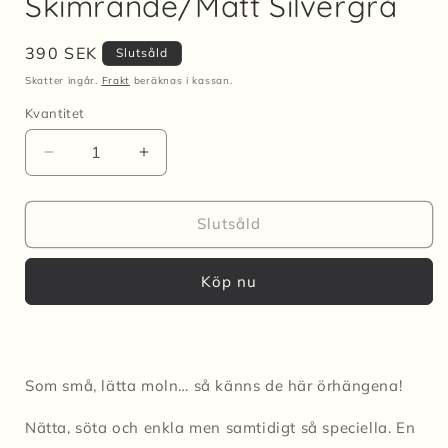
Skimrande/Matt Silvergrå
Ordinarie
390 SEK
Slutsåld
pris
Skatter ingår.
Frakt
beräknas i kassan.
Kvantitet
Kvantitet
Minska
Öka
kvantitet
kvantitet
för
för
Örhängen
Örhängen
Slutsåld
CLOUD
CLOUD
BEAD
BEAD
Köp nu
-
-
Skimrande/Matt
Skimrande/Matt
Silvergrå
Silvergrå
Som små, lätta moln… så känns de här örhängena!
Nätta, söta och enkla men samtidigt så speciella. En