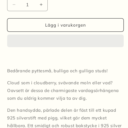
Minska
Öka
kvantitet
kvantitet
för
för
Studs
Studs
Lägg i varukorgen
MINI
MINI
CLOUD
CLOUD
Pärlemor
Pärlemor
Bedårande pyttesmå, bulliga och gulliga studs!
Cloud som i cloudberry, svävande moln eller vad?
Oavsett är dessa de charmigaste vardagsörhängena
som du aldrig kommer vilja ta av dig.
Den handsydda, pärlade delen är fäst till ett kupad
925 silverstift med pigg, vilket gör dem mycket
hållbara. Ett smidigt och robust bakstycke i 925 silver