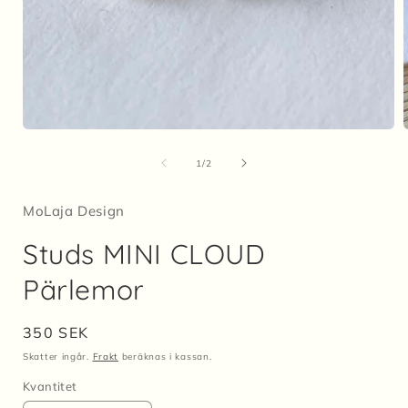
Öppna
mediet
1
av
1
/
2
i
i
modalfönster
MoLaja Design
Studs MINI CLOUD
Pärlemor
Ordinarie
350 SEK
pris
Skatter ingår.
Frakt
beräknas i kassan.
Kvantitet
Kvantitet