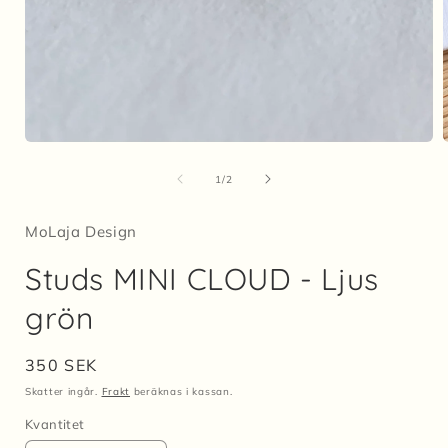
Öppna
mediet
1
av
1
/
2
i
i
modalfönster
MoLaja Design
Studs MINI CLOUD - Ljus
grön
Ordinarie
350 SEK
pris
Skatter ingår.
Frakt
beräknas i kassan.
Kvantitet
Kvantitet