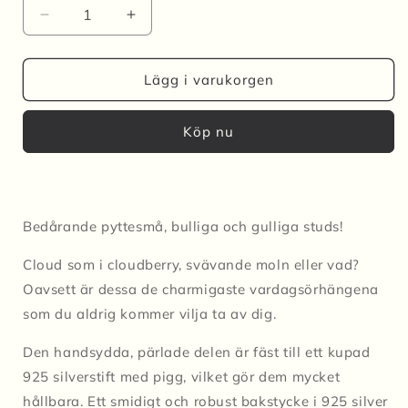
Minska
Öka
kvantitet
kvantitet
för
för
Studs
Studs
Lägg i varukorgen
MINI
MINI
CLOUD
CLOUD
Köp nu
-
-
Ljus
Ljus
grön
grön
Bedårande pyttesmå, bulliga och gulliga studs!
Cloud som i cloudberry, svävande moln eller vad?
Oavsett är dessa de charmigaste vardagsörhängena
som du aldrig kommer vilja ta av dig.
Den handsydda, pärlade delen är fäst till ett kupad
925 silverstift med pigg, vilket gör dem mycket
hållbara. Ett smidigt och robust bakstycke i 925 silver