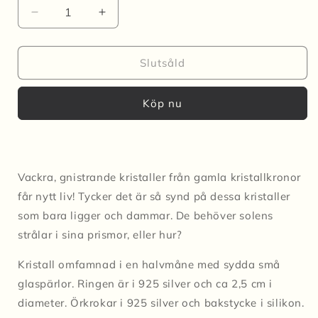
Minska
Öka
kvantitet
kvantitet
för
för
Örhängen
Örhängen
Slutsåld
REBORN
REBORN
CRYSTAL
CRYSTAL
Köp nu
Vackra, gnistrande kristaller från gamla kristallkronor
får nytt liv! Tycker det är så synd på dessa kristaller
som bara ligger och dammar. De behöver solens
strålar i sina prismor, eller hur?
Kristall omfamnad i en halvmåne med sydda små
glaspärlor. Ringen är i 925 silver och ca 2,5 cm i
diameter. Örkrokar i 925 silver och bakstycke i silikon.