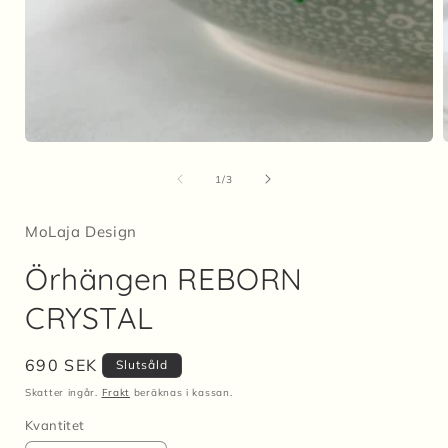
Öppna
mediet
1
av
1
/
3
i
i
modalfönster
MoLaja Design
Örhängen REBORN
CRYSTAL
Ordinarie
690 SEK
Slutsåld
pris
Skatter ingår.
Frakt
beräknas i kassan.
Kvantitet
Kvantitet