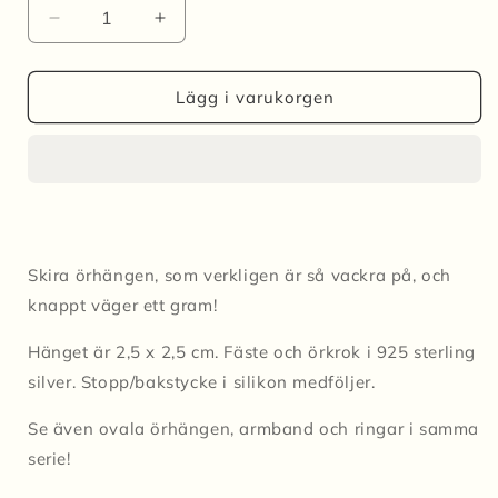
Minska
Öka
kvantitet
kvantitet
för
för
Örhängen
Örhängen
Lägg i varukorgen
LACE
LACE
square
square
-
-
matte
matte
silver/guld
silver/guld
Skira örhängen, som verkligen är så vackra på, och
knappt väger ett gram!
Hänget är 2,5 x 2,5 cm. Fäste och örkrok i 925 sterling
silver. Stopp/bakstycke i silikon medföljer.
Se även ovala örhängen, armband och ringar i samma
serie!