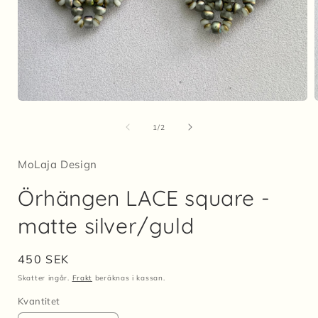
Öppna
mediet
1
av
1
/
2
i
i
modalfönster
MoLaja Design
Örhängen LACE square -
matte silver/guld
Ordinarie
450 SEK
pris
Skatter ingår.
Frakt
beräknas i kassan.
Kvantitet
Kvantitet