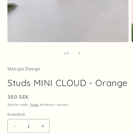
Öppna
mediet
1
av
1
/
3
i
i
modalfönster
MoLaja Design
Studs MINI CLOUD - Orange
Ordinarie
350 SEK
pris
Skatter ingår.
Frakt
beräknas i kassan.
Kvantitet
Kvantitet
Minska
Öka