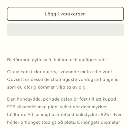
kvantitet
kvantitet
för
för
Studs
Studs
Lägg i varukorgen
MINI
MINI
CLOUD
CLOUD
-
-
Orange
Orange
Bedårande pyttesmå, bulliga och gulliga studs!
Cloud som i cloudberry, svävande moln eller vad?
Oavsett är dessa de charmigaste vardagsörhängena
som du aldrig kommer vilja ta av dig.
Den handsydda, pärlade delen är fäst till ett kupad
925 silverstift med pigg, vilket gör dem mycket
hållbara. Ett smidigt och robust bakstycke i 925 silver
håller örhänget stadigt på plats.
Örhängets diameter