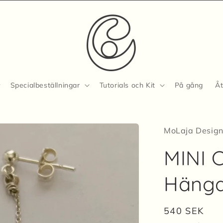
Specialbeställningar
Tutorials och Kit
På gång
Åt
MoLaja Desig
MINI 
i
Hänga
Ordinarie
540 SEK