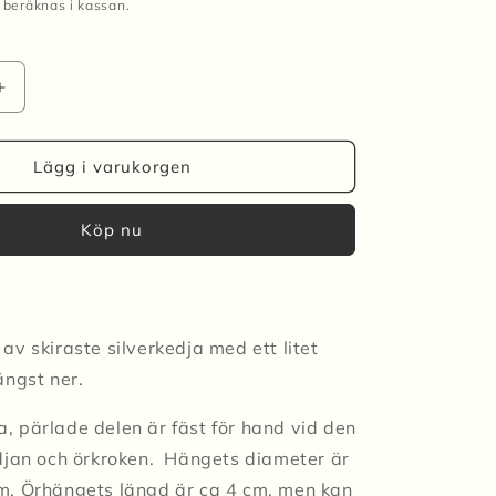
beräknas i kassan.
Öka
kvantitet
för
MINI
Lägg i varukorgen
CLOUD
Hängande
Köp nu
-
ljus
rosa
av skiraste silverkedja med ett litet
ängst ner.
 pärlade delen är fäst för hand vid den
djan och örkroken. Hängets
diameter är
m. Örhängets längd är ca 4 cm, men kan