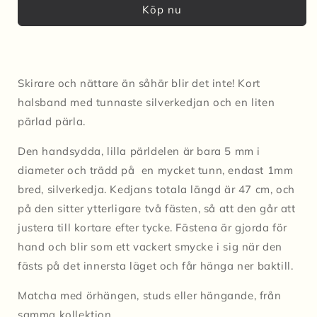
Köp nu
-
-
Turkosgrön
Turkosgrön
Skirare och nättare än såhär blir det inte! Kort
halsband med tunnaste silverkedjan och en liten
pärlad pärla.
Den handsydda, lilla pärldelen är bara 5 mm i
diameter och trädd på en mycket tunn, endast 1mm
bred, silverkedja. Kedjans totala längd är 47 cm, och
på den sitter ytterligare två fästen, så att den går att
justera till kortare efter tycke. Fästena är gjorda för
hand och blir som ett vackert smycke i sig när den
fästs på det innersta läget och får hänga ner baktill.
Matcha med örhängen, studs eller hängande, från
samma kollektion.