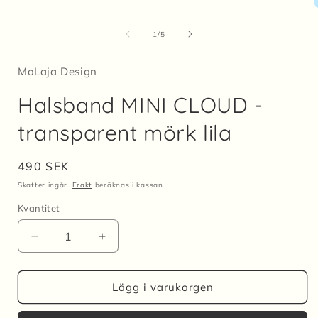
av
1
/
5
i
MoLaja Design
Halsband MINI CLOUD -
transparent mörk lila
Ordinarie
490 SEK
pris
Skatter ingår.
Frakt
beräknas i kassan.
Kvantitet
Kvantitet
Minska
Öka
kvantitet
kvantitet
för
för
Halsband
Halsband
Lägg i varukorgen
MINI
MINI
CLOUD
CLOUD