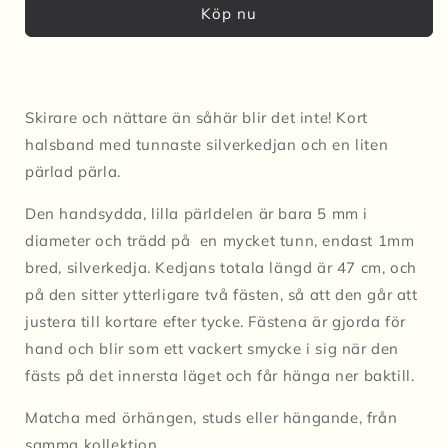
Köp nu
-
-
transparent
transparent
mörk
mörk
lila
lila
Skirare och nättare än såhär blir det inte! Kort
halsband med tunnaste silverkedjan och en liten
pärlad pärla.
Den handsydda, lilla pärldelen är bara 5 mm i
diameter och trädd på en mycket tunn, endast 1mm
bred, silverkedja. Kedjans totala längd är 47 cm, och
på den sitter ytterligare två fästen, så att den går att
justera till kortare efter tycke. Fästena är gjorda för
hand och blir som ett vackert smycke i sig när den
fästs på det innersta läget och får hänga ner baktill.
Matcha med örhängen, studs eller hängande, från
samma kollektion.