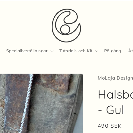
Specialbeställningar
Tutorials och Kit
På gång
Åt
MoLaja Desig
Halsb
i
- Gul
Ordinarie
490 SEK