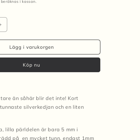
beräknas i kassan.
Öka
kvantitet
för
Halsband
Lägg i varukorgen
MINI
CLOUD
Köp nu
-
Gul
tare än såhär blir det inte! Kort
unnaste silverkedjan och en liten
 lilla pärldelen är bara 5 mm i
trädd på en mycket tunn, endast 1mm