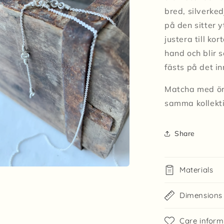
bred, silverke
på den sitter y
justera till ko
hand och blir 
fästs på det in
Matcha med ör
samma kollekti
Share
Materials
a
t
Dimensions
fönster
Care inform