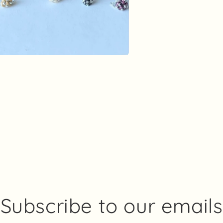
a
t
fönster
Subscribe to our emails