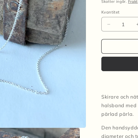
pris
Skatter ingår.
Frakt
Kvantitet
Kvantitet
Minska
kvantitet
för
Halsband
MINI
CLOUD
-
Gul
Skirare och nät
halsband med t
pärlad pärla.
Den handsydda,
diameter och 