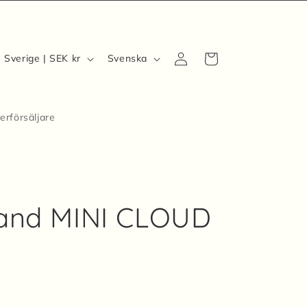
Logga
L
S
Varukorg
Sverige | SEK kr
Svenska
in
a
p
n
r
d
å
erförsäljare
/
k
R
e
n
g
and MINI CLOUD
o
n