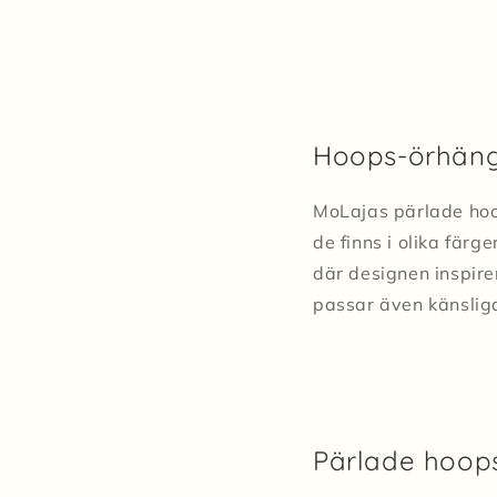
Hoops-örhän
MoLajas pärlade hoop
de finns i olika fä
där designen inspire
passar även känslig
Pärlade hoops