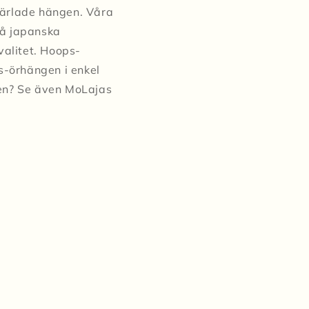
pärlade hängen. Våra
må japanska
valitet. Hoops-
s-örhängen i enkel
ngen? Se även MoLajas