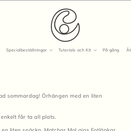
Specialbeställningar
Tutorials och Kit
På gång
Åt
i
pnad sommardag! Örhängen med en liten
nkelt får ta all plats.
 en liten snäcka. Matchar MoLajas Fotlänkar