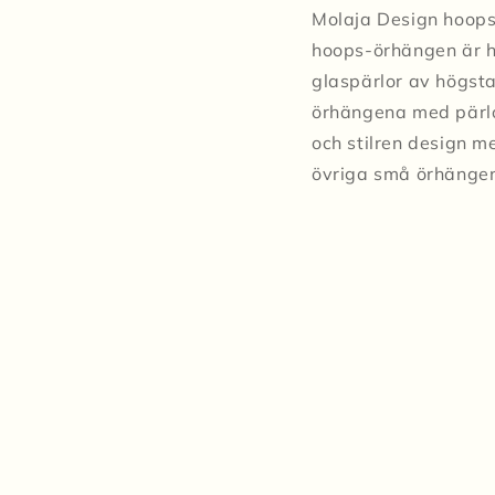
Molaja Design hoops
hoops-örhängen är h
glaspärlor av högsta
örhängena med pärlor
och stilren design m
övriga små örhänge