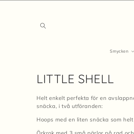
vidare
till
innehåll
Smycken
P
LITTLE SHELL
r
Helt enkelt perfekta för en avslap
o
snäcka, i två utföranden:
Hoops med en liten snäcka som helt e
d
Örkrok med 3 små pärlor på rad och