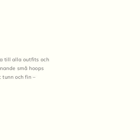
ill alla outfits och
iknande små hoops
tunn och fin –