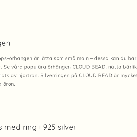
gen
s-örhängen är lätta som små moln – dessa kan du bära t
rger. Se våra populära örhängen CLOUD BEAD, nätta bärl
rats av hjortron. Silverringen på CLOUD BEAD är mycket 
a öron.
 med ring i 925 silver