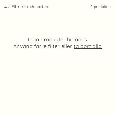
s
Filtrera och sortera
0 produkter
e
r
i
Inga produkter hittades
e
Använd färre filter eller
ta bort alla
: