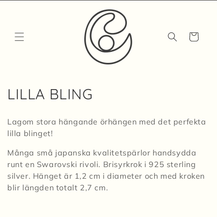
vidare
till
innehåll
Varukorg
P
LILLA BLING
r
Lagom stora hängande örhängen med det perfekta
o
lilla blinget!
d
Många små japanska kvalitetspärlor handsydda
runt en Swarovski rivoli. Brisyrkrok i 925 sterling
u
silver. Hänget är 1,2 cm i diameter och med kroken
k
blir längden totalt 2,7 cm.
t