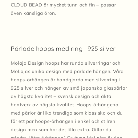
CLOUD BEAD är mycket tunn och fin – passar
även känsliga öron.
Pärlade hoops med ring i 925 silver
Molaja Design hoops har runda silverringar och
MoLajas unika design med pärlade hängen. Våra
hoops-örhängen är handgjorda med silverring i
925 silver och hängen av små japanska glaspärlor
av högsta kvalitet – svensk design och äkta
hantverk av högsta kvalitet. Hoops-örhängena
med pärlor är lika trendiga som klassiska och du
får ett par hoops-örhängen i enkel och stilren
design men som har det lilla extra. Gillar du
mindre, lätta örhängen? Se även MoLajas övriga