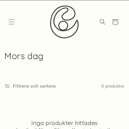
vidare
till
innehåll
Varukorg
P
Mors dag
r
o
Filtrera och sortera
0 produkter
d
u
k
t
Inga produkter hittades