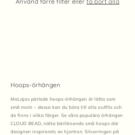
Använd färre filter eller
ta bort alla
s
e
r
i
e
:
Hoops-örhängen
MoLajas pärlade hoops-örhängen är lätta som
små moln – dessa kan du bära till alla outfits och
de finns i olika färger. Se våra populära örhängen
CLOUD BEAD, nätta bärliknande små hoops där
designen inspirerats av hjortron. Silverringen på