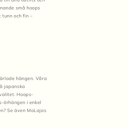
iknande små hoops
tunn och fin –
pärlade hängen. Våra
må japanska
valitet. Hoops-
s-örhängen i enkel
ngen? Se även MoLajas