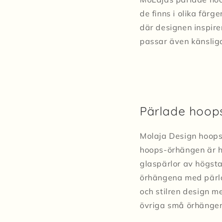
de finns i olika fä
där designen inspire
passar även känslig
Pärlade hoops
Molaja Design hoops
hoops-örhängen är h
glaspärlor av högsta
örhängena med pärlor
och stilren design m
övriga små örhänge