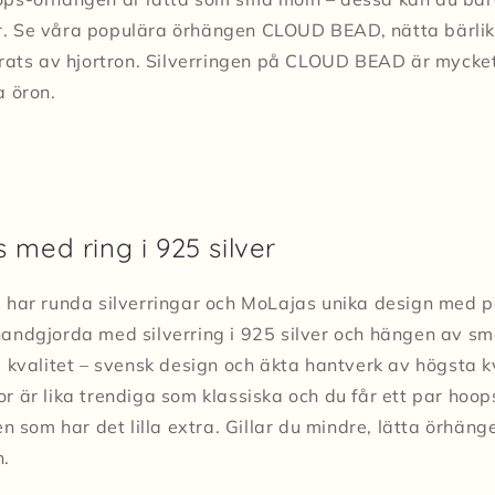
rger. Se våra populära örhängen CLOUD BEAD, nätta bärl
rats av hjortron. Silverringen på CLOUD BEAD är mycket 
a öron.
 med ring i 925 silver
 har runda silverringar och MoLajas unika design med 
andgjorda med silverring i 925 silver och hängen av s
 kvalitet – svensk design och äkta hantverk av högsta k
 är lika trendiga som klassiska och du får ett par hoop
en som har det lilla extra. Gillar du mindre, lätta örhä
n.