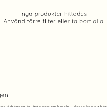
Inga produkter hittades
Använd färre filter eller
ta bort alla
gen
s-örhängen är lätta som små moln – dessa kan du bära t