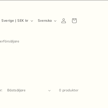
Logga
L
S
Varukorg
Sverige | SEK kr
Svenska
in
a
p
n
r
d
å
erförsäljare
/
k
R
e
g
o
r:
0 produkter
n