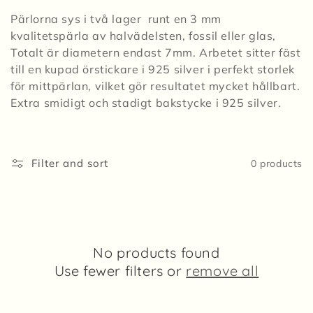
i
Pärlorna sys i två lager runt en 3 mm
o
kvalitetspärla av halvädelsten, fossil eller glas,
Totalt är diametern endast 7mm. Arbetet sitter fäst
n
till en kupad örstickare i 925 silver i perfekt storlek
för mittpärlan, vilket gör resultatet mycket hållbart.
:
Extra smidigt och stadigt bakstycke i 925 silver.
Filter and sort
0 products
No products found
Use fewer filters or
remove all