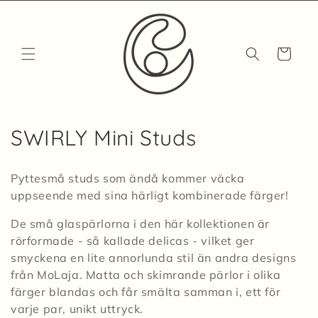
Skip to
content
Cart
C
SWIRLY Mini Studs
o
Pyttesmå studs som ändå kommer väcka
l
uppseende med sina härligt kombinerade färger!
l
De små glaspärlorna i den här kollektionen är
rörformade - så kallade delicas -
vilket ger
e
smyckena en lite annorlunda stil än andra designs
c
från MoLaja.
Matta och skimrande pärlor i olika
färger blandas och får smälta samman i, ett för
t
varje par, unikt uttryck.