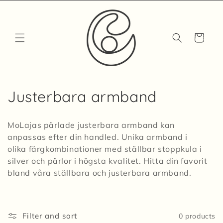
Skip to
content
Cart
C
Justerbara armband
o
MoLajas pärlade justerbara armband kan
l
anpassas efter din handled. Unika armband i
olika färgkombinationer med ställbar stoppkula i
l
silver och pärlor i högsta kvalitet. Hitta din favorit
e
bland våra ställbara och justerbara armband.
c
t
Filter and sort
0 products