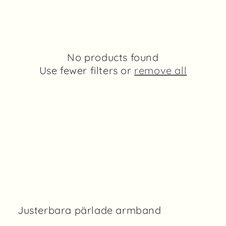
i
o
n
No products found
:
Use fewer filters or
remove all
Justerbara pärlade armband