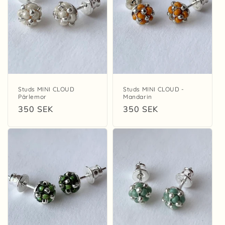
Studs MINI CLOUD
Studs MINI CLOUD -
Pärlemor
Mandarin
Regular
350 SEK
Regular
350 SEK
price
price