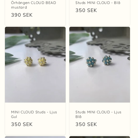
Örhängen CLOUD BEAD
Studs MINI CLOUD - Blå
mustard
Regular
350 SEK
Regular
390 SEK
price
price
MINI CLOUD Studs - Ljus
Studs MINI CLOUD - Ljus
Gul
Blå
Regular
350 SEK
Regular
350 SEK
price
price