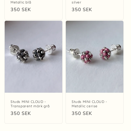
Metallic blå
silver
Regular
350 SEK
Regular
350 SEK
price
price
Studs MINI CLOUD -
Studs MINI CLOUD -
Transparent mörk grå
Metallic cerise
Regular
350 SEK
Regular
350 SEK
price
price