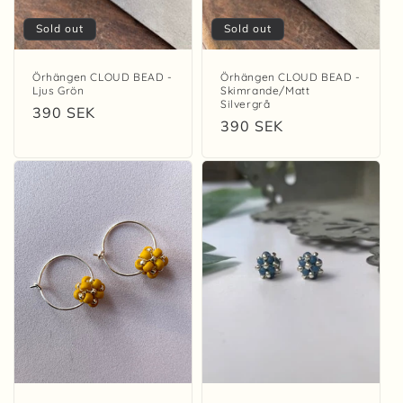
Sold out
Sold out
Örhängen CLOUD BEAD -
Örhängen CLOUD BEAD -
Ljus Grön
Skimrande/Matt
Silvergrå
Regular
390 SEK
Regular
390 SEK
price
price