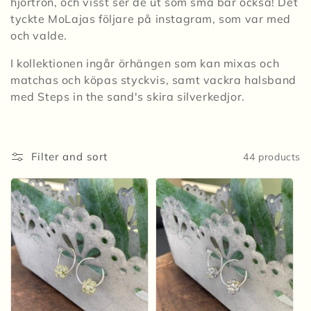
hjortron, och visst ser de ut som små bär också! Det
i
tyckte MoLajas följare på instagram, som var med
o
och valde.
n
I kollektionen ingår örhängen som kan mixas och
matchas och köpas styckvis, samt vackra halsband
:
med Steps in the sand's skira silverkedjor.
Filter and sort
44 products