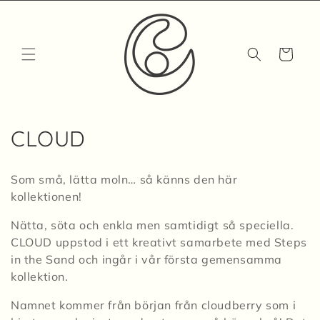
Skip to
content
Cart
C
CLOUD
o
Som små, lätta moln… så känns den här
l
kollektionen!
l
Nätta, söta och enkla men samtidigt så speciella.
CLOUD uppstod i ett kreativt samarbete med Steps
e
in the Sand och ingår i vår första gemensamma
c
kollektion.
t
Namnet kommer från början från cloudberry som i