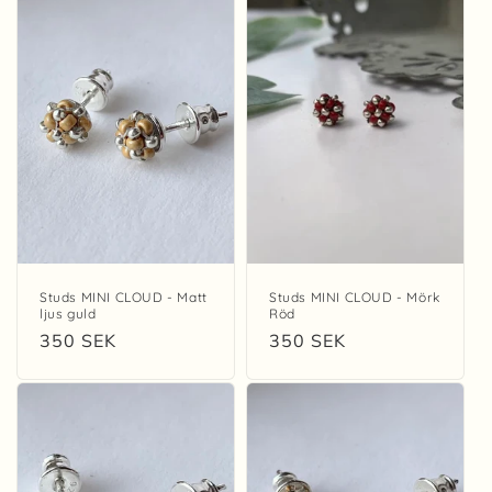
Studs MINI CLOUD - Matt
Studs MINI CLOUD - Mörk
ljus guld
Röd
Regular
350 SEK
Regular
350 SEK
price
price