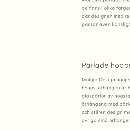
de finns i olika fä
där designen inspire
passar även känslig
Pärlade hoops
Molaja Design hoops
hoops-örhängen är h
glaspärlor av högsta
örhängena med pärlor
och stilren design m
övriga små örhänge