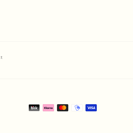
ct
Payment
methods