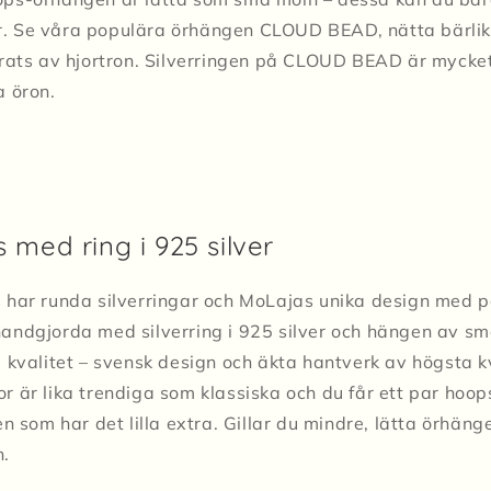
rger. Se våra populära örhängen CLOUD BEAD, nätta bärl
rats av hjortron. Silverringen på CLOUD BEAD är mycket 
a öron.
 med ring i 925 silver
 har runda silverringar och MoLajas unika design med 
andgjorda med silverring i 925 silver och hängen av s
 kvalitet – svensk design och äkta hantverk av högsta k
 är lika trendiga som klassiska och du får ett par hoop
en som har det lilla extra. Gillar du mindre, lätta örhä
n.