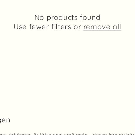
No products found
Use fewer filters or
remove all
gen
s-örhängen är lätta som små moln – dessa kan du bära t