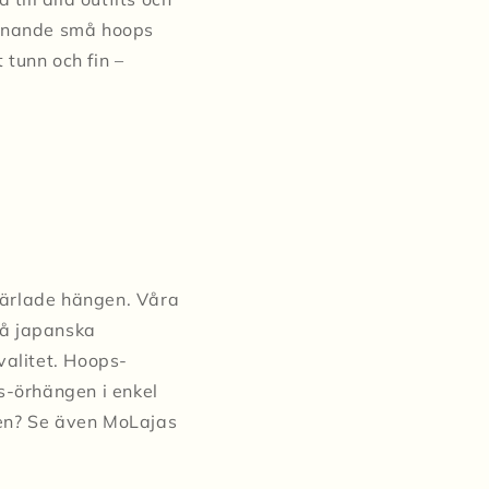
iknande små hoops
tunn och fin –
pärlade hängen. Våra
må japanska
valitet. Hoops-
s-örhängen i enkel
ngen? Se även MoLajas